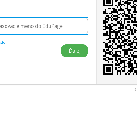
slo
©