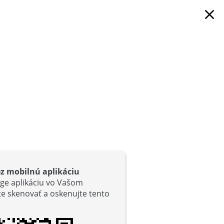
close
ez mobilnú aplikáciu
ge aplikáciu vo Vašom
ľte skenovať a oskenujte tento