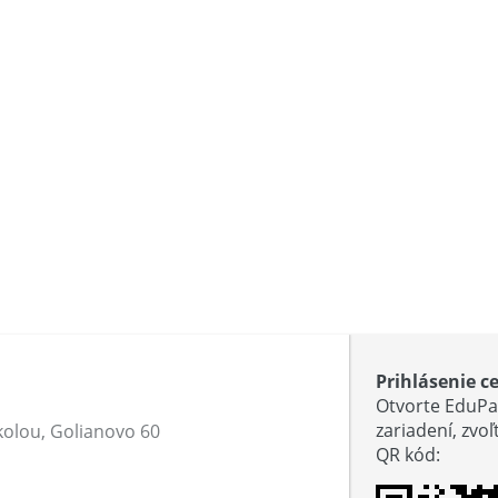
Prihlásenie c
Otvorte EduPa
zariadení, zvo
kolou, Golianovo 60
QR kód
: