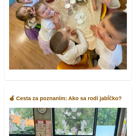
🍎 Cesta za poznaním: Ako sa rodí jabĺčko?