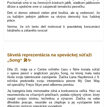
Pochutnali sme si na čerstvých kúskoch jabĺk, sladkom jablkovom
džúse a spoločne sme si zaspievali tematickú pesničku.
Deti si domov odniesli nielen plné brušká, ale aj vedomosť, že
za každým jedným jablkom sa skrýva obrovský kus ľudskej
práce.
Veríme, že ich tento deň motivoval k pravidelnej konzumácii
lokálneho a zdravého ovocia!
Skvelá reprezentácia na speváckej súťaži
„Song“ 🎤✨
Dňa 15. mája sa v Centre voľného času v Nitre konala súťaž
v speve piesní v anglickom jazyku Song, na ktorej mala naša
škola svoje talentované zastúpenie. Žiačka Liana Haydenová z 8.
ročníka predviedla svoju interpretáciu piesne My Own Way
od speváčky Freya Skye pred odbornou porotou.
Jej kategória bola mimoriadne silná a konkurencia veľká. Hoci sa
neumiestnila na víťazných priečkach, podala výborný výkon, ktorý
zaujal svojou istotou, technikou a výrazom. Žiačka na sebe
dlhodobo pracuje, neustále sa zlepšuje a jej vystúpenie bolo
dôkazom rastúcej speváckej vyspelosti.