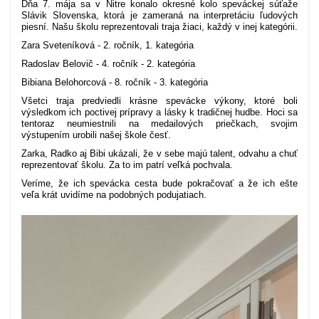
Dňa 7. mája sa v Nitre konalo okresné kolo speváckej súťaže
Slávik Slovenska, ktorá je zameraná na interpretáciu ľudových
piesní. Našu školu reprezentovali traja žiaci, každý v inej kategórii.
Zara Sveteníková - 2. ročník, 1. kategória
Radoslav Belovič - 4. ročník - 2. kategória
Bibiana Belohorcová - 8. ročník - 3. kategória
Všetci traja predviedli krásne spevácke výkony, ktoré boli
výsledkom ich poctivej prípravy a lásky k tradičnej hudbe. Hoci sa
tentoraz neumiestnili na medailových priečkach, svojim
výstupením urobili našej škole česť.
Zarka, Radko aj Bibi ukázali, že v sebe majú talent, odvahu a chuť
reprezentovať školu. Za to im patrí veľká pochvala.
Veríme, že ich spevácka cesta bude pokračovať a že ich ešte
veľa krát uvidíme na podobných podujatiach.