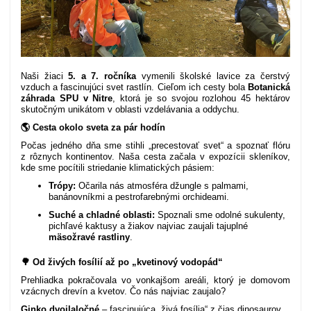
Naši žiaci
5. a 7. ročníka
vymenili školské lavice za čerstvý
vzduch a fascinujúci svet rastlín. Cieľom ich cesty bola
Botanická
záhrada SPU v Nitre
, ktorá je so svojou rozlohou 45 hektárov
skutočným unikátom v oblasti vzdelávania a oddychu.
🌎 Cesta okolo sveta za pár hodín
Počas jedného dňa sme stihli „precestovať svet“ a spoznať flóru
z rôznych kontinentov. Naša cesta začala v expozícii skleníkov,
kde sme pocítili striedanie klimatických pásiem:
Trópy:
Očarila nás atmosféra džungle s palmami,
banánovníkmi a pestrofarebnými orchideami.
Suché a chladné oblasti:
Spoznali sme odolné sukulenty,
pichľavé kaktusy a žiakov najviac zaujali tajuplné
mäsožravé rastliny
.
🌳 Od živých fosílií až po „kvetinový vodopád“
Prehliadka pokračovala vo vonkajšom areáli, ktorý je domovom
vzácnych drevín a kvetov. Čo nás najviac zaujalo?
Ginko dvojlaločné
– fascinujúca „živá fosília“ z čias dinosaurov,