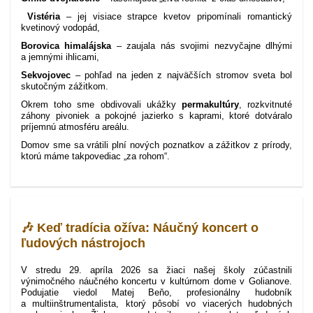
Vistéria
– jej visiace strapce kvetov pripomínali romantický
kvetinový vodopád,
Borovica himalájska
– zaujala nás svojimi nezvyčajne dlhými
a jemnými ihlicami,
Sekvojovec
– pohľad na jeden z najväčších stromov sveta bol
skutočným zážitkom.
Okrem toho sme obdivovali ukážky
permakultúry
, rozkvitnuté
záhony pivoniek a pokojné jazierko s kaprami, ktoré dotváralo
príjemnú atmosféru areálu.
Domov sme sa vrátili plní nových poznatkov a zážitkov z prírody,
ktorú máme takpovediac „za rohom“.
🎶 Keď tradícia ožíva: Náučný koncert o
ľudových nástrojoch
V stredu 29. apríla 2026 sa žiaci našej školy zúčastnili
výnimočného náučného koncertu v kultúrnom dome v Golianove.
Podujatie viedol Matej Beňo, profesionálny hudobník
a multiinštrumentalista, ktorý pôsobí vo viacerých hudobných