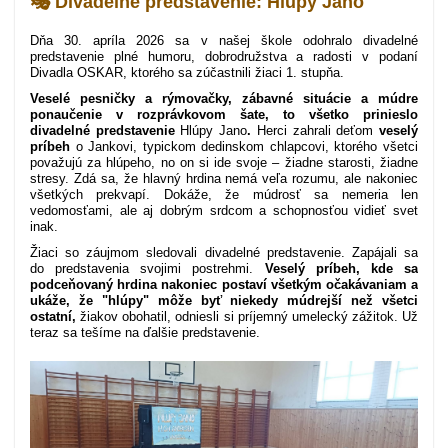
🎭 Divadelné predstavenie: Hlúpy Jano
Dňa 30. apríla 2026 sa v našej škole odohralo divadelné
predstavenie plné humoru, dobrodružstva a radosti v podaní
Divadla OSKAR, ktorého sa zúčastnili žiaci 1. stupňa.
Veselé pesničky a rýmovačky, zábavné situácie a múdre
ponaučenie v rozprávkovom šate, to všetko prinieslo
divadelné predstavenie
Hlúpy Jano
.
Herci zahrali deťom
veselý
príbeh
o Jankovi, typickom dedinskom chlapcovi, ktorého všetci
považujú za hlúpeho, no on si ide svoje – žiadne starosti, žiadne
stresy. Zdá sa, že hlavný hrdina nemá veľa rozumu, ale nakoniec
všetkých prekvapí. Dokáže, že múdrosť sa nemeria len
vedomosťami, ale aj dobrým srdcom a schopnosťou vidieť svet
inak.
Žiaci so záujmom sledovali divadelné predstavenie. Zapájali sa
do predstavenia svojimi postrehmi.
Veselý príbeh, kde sa
podceňovaný hrdina nakoniec postaví všetkým očakávaniam a
ukáže, že "hlúpy" môže byť niekedy múdrejší než všetci
ostatní,
žiakov obohatil, odniesli si príjemný umelecký zážitok.
Už
teraz sa tešíme na ďalšie predstavenie.