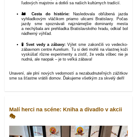
ľudových majstrov a dotkli sa našich kultúrnych tradícií.
🚂 Cesta do histórie:
Nasledovala obľúbená jazda
vyhliadkovým vláčikom priamo ulicami Bratislavy. Počas
jazdy sme spoznávali najznámejšie dominanty mesta
a nechýbala ani prehliadka Bratislavského hradu, odkiaľ bol
nádherný výhľad.
🧪 Svet vedy a zábavy:
Výlet sme zakončili vo vedecko-
zábavnom centre Aurelium. Tu si deti mohli na vlastnej koži
vyskúšať rôzne experimenty a zistiť, že veda vôbec nie je
nudná, ale naopak – je to veľká zábava!
Unavení, ale plní nových vedomostí a nezabudnuteľných zážitkov
sme sa šťastne vrátili domov. Ďakujeme všetkým za skvelý deň!
Malí herci na scéne: Kniha a divadlo v akcii
🎭