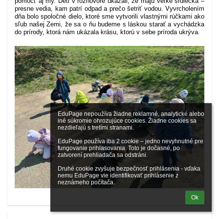
pomôcť aj my. Deti v rozhovore ukázali, že majú veľké srdiečka –
presne vedia, kam patrí odpad a prečo šetriť vodou. Vyvrcholením
dňa bolo spoločné dielo, ktoré sme vytvorili vlastnými rúčkami ako
sľub našej Zemi, že sa o ňu budeme s láskou starať a vychádzka
do prírody, ktorá nám ukázala krásu, ktorú v sebe príroda ukrýva.
EduPage nepoužíva žiadne reklamné, analytické alebo 
iné súkromie ohrozujúce cookies. Žiadne cookies sa 
nezdieľajú s tretími stranami.

EduPage používa iba 2 cookie – jedno nevyhnutné pre 
fungovanie prihlasovania. Toto je dočasné, po 
zatvorení prehliadača sa odstráni.

Druhé cookie zvyšuje bezpečnosť prihlásenia - vďaka 
nemu EduPage vie identifikovať prihlásenie z 
neznámeho počítača.
Ok