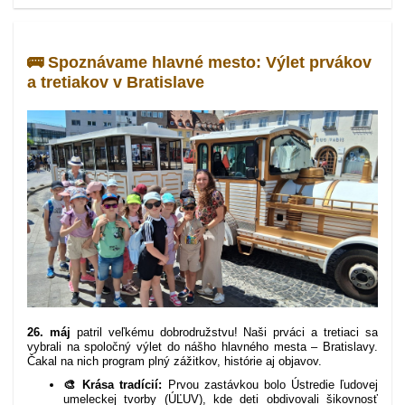
🚌 Spoznávame hlavné mesto: Výlet prvákov
a tretiakov v Bratislave
26. máj
patril veľkému dobrodružstvu! Naši prváci a tretiaci sa
vybrali na spoločný výlet do nášho hlavného mesta – Bratislavy.
Čakal na nich program plný zážitkov, histórie aj objavov.
🎨 Krása tradícií:
Prvou zastávkou bolo Ústredie ľudovej
umeleckej tvorby (ÚĽUV), kde deti obdivovali šikovnosť