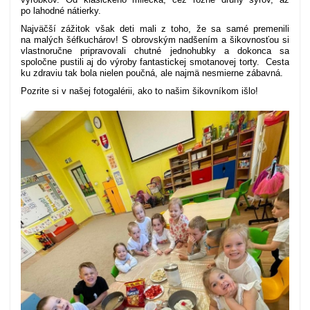
po lahodné nátierky.
Najväčší zážitok však deti mali z toho, že sa samé premenili
na malých šéfkuchárov! S obrovským nadšením a šikovnosťou si
vlastnoručne pripravovali chutné jednohubky a dokonca sa
spoločne pustili aj do výroby fantastickej smotanovej torty. Cesta
ku zdraviu tak bola nielen poučná, ale najmä nesmierne zábavná.
Pozrite si v našej fotogalérii, ako to našim šikovníkom išlo!