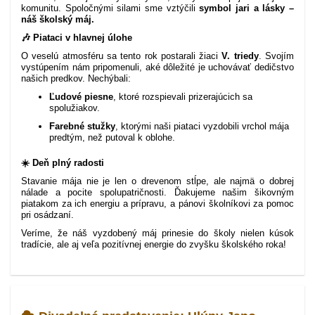
komunitu. Spoločnými silami sme vztýčili
symbol jari a lásky –
náš školský máj.
🎶 Piataci v hlavnej úlohe
O veselú atmosféru sa tento rok postarali žiaci
V. triedy
. Svojím
vystúpením nám pripomenuli, aké dôležité je uchovávať dedičstvo
našich predkov. Nechýbali:
Ľudové piesne
, ktoré rozspievali prizerajúcich sa
spolužiakov.
Farebné stužky
, ktorými naši piataci vyzdobili vrchol mája
predtým, než putoval k oblohe.
☀️ Deň plný radosti
Stavanie mája nie je len o drevenom stĺpe, ale najmä o dobrej
nálade a pocite spolupatričnosti. Ďakujeme našim šikovným
piatakom za ich energiu a prípravu, a pánovi školníkovi za pomoc
pri osádzaní.
Veríme, že náš vyzdobený máj prinesie do školy nielen kúsok
tradície, ale aj veľa pozitívnej energie do zvyšku školského roka!