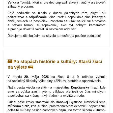
Verka a Tomáš
, ktorí si pre deti pripravili skvelý náučný a zároveň
zábavný program.
Celé podujatie sa nieslo v duchu dôležitých tém, akými sú
priateľstvo a odpúšťanie
. Žiaci prežili dopoludnie plné krásnych
chvíľ, smiechu a pesničiek. Popritom sa však naučili veľa nového
a hravou formou si zopakovali, ako byť dobrým kamarátom
a prečo je dôležité vedieť si navzájom odpustiť.
Ďakujeme účinkujúcim za skvelú atmosféru a poučné podujatie!
🏰 Po stopách histórie a kultúry: Starší žiaci
na výlete 🚌
V stredu
20. mája 2026
sa žiaci 8. a 9. ročníka vybrali
na spoločný školský výlet plný zážitkov, histórie a spoznávania.
Naša cesta viedla najskôr na majestátny
Ľupčiansky hrad
, kde
sme sa vďaka zaujímavému výkladu preniesli do čias minulých
a pokochali sa krásnymi výhľadmi na okolitú prírodu.
Odtiaľ naše kroky smerovali do
Banskej Bystrice
. Navštívili sme
Múzeum SNP
, kde si žiaci prostredníctvom expozícií pripomenuli
dôležité míľniky našich národných dejín. Po tomto silnom kultúrno-