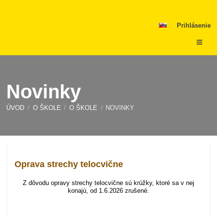
Prihlásenie
Novinky
ÚVOD
/
O ŠKOLE
/
O ŠKOLE
/
NOVINKY
Novinky
Oprava strechy telocvične
Z dôvodu opravy strechy telocvične sú krúžky, ktoré sa v nej
konajú, od 1.6.2026 zrušené.