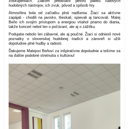
zoskupeniach. Žiakom predstavil pestrú paletu ľudových
hudobných nástrojov, ich zvuk, pôvod a spôsob hry.
Atmosféra bola od začiatku plná nadšenia. Žiaci sa aktívne
zapájali - chodili na javisko, tlieskali, spievali aj tancovali. Matej
Beňo ich svojim prístupom a energiou vtiahol priamo do diania,
takže koncert nebol len o počúvaní, ale aj o zážitku.
Podujatie nebolo len zábavné, ale aj poučné. Žiaci si odniesli nové
poznatky o slovenskej hudobnej tradícii a zároveň si užili
dopoludnie plné hudby a radosti.
Ďakujeme Matejovi Beňovi za inšpiratívne dopoludnie a tešíme sa
na ďalšie podobné stretnutia s kultúrou!