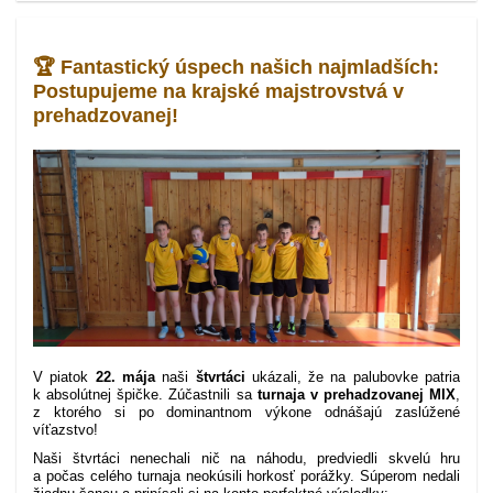
🏆 Fantastický úspech našich najmladších:
Postupujeme na krajské majstrovstvá v
prehadzovanej!
V piatok
22. mája
naši
štvrtáci
ukázali, že na palubovke patria
k absolútnej špičke. Zúčastnili sa
turnaja v prehadzovanej MIX
,
z ktorého si po dominantnom výkone odnášajú zaslúžené
víťazstvo!
Naši štvrtáci nenechali nič na náhodu, predviedli skvelú hru
a počas celého turnaja neokúsili horkosť porážky. Súperom nedali