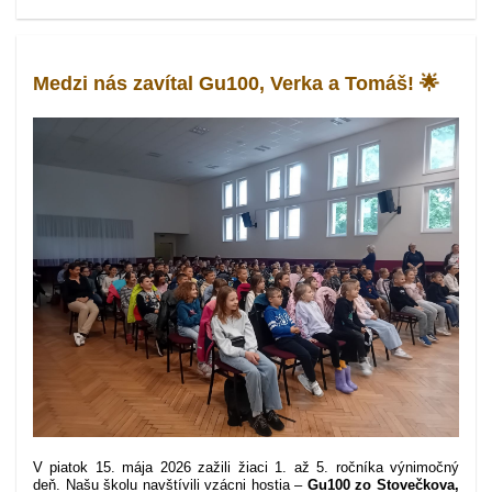
Medzi nás zavítal Gu100, Verka a Tomáš! 🌟
V piatok 15. mája 2026 zažili žiaci 1. až 5. ročníka výnimočný
deň. Našu školu navštívili vzácni hostia –
Gu100 zo Stovečkova,