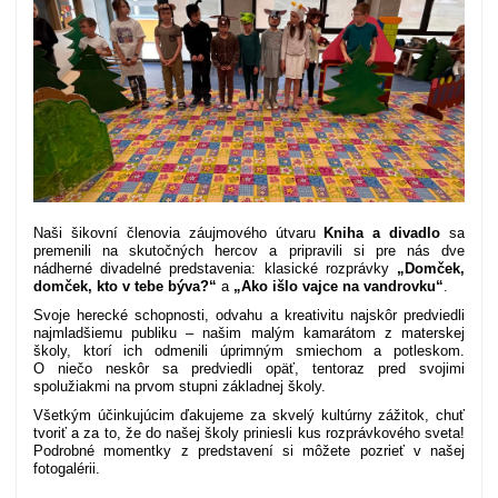
Naši šikovní členovia záujmového útvaru
Kniha a divadlo
sa
premenili na skutočných hercov a pripravili si pre nás dve
nádherné divadelné predstavenia: klasické rozprávky
„Domček,
domček, kto v tebe býva?“
a
„Ako išlo vajce na vandrovku“
.
Svoje herecké schopnosti, odvahu a kreativitu najskôr predviedli
najmladšiemu publiku – našim malým kamarátom z materskej
školy, ktorí ich odmenili úprimným smiechom a potleskom.
O niečo neskôr sa predviedli opäť, tentoraz pred svojimi
spolužiakmi na prvom stupni základnej školy.
Všetkým účinkujúcim ďakujeme za skvelý kultúrny zážitok, chuť
tvoriť a za to, že do našej školy priniesli kus rozprávkového sveta!
Podrobné momentky z predstavení si môžete pozrieť v našej
fotogalérii.