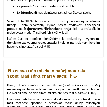
žiadnu šancu a pripísali si na konto perfektné výsledky:
2x porazili
Súkromnú základnú školu UNES
2x triumfovali
nad domácou základnou školou Zbehy
Vďaka tejto
100% bilancii
sme sa stali jednoznačnými víťazmi
turnaja! Tento suverénny výkon našim štvrtákom zabezpečil
postup na Majstrovstvá Nitrianskeho kraja
, kde sa naša škola
prebojovala medzi
7 najlepších škôl v kraji
.
Našim žiakom srdečne blahoželáme k predvedeným výkonom,
ďakujeme za vzornú reprezentáciu školy a na krajskom kole im
budeme silno držať palce! 🤞🏐
🥛 Oslava Dňa mlieka v našej materskej
škole: Malí šéfkuchári v akcii! 👨‍🍳
Biele, zdravé a plné vitamínov! Svetový deň mlieka sme v našej
materskej škole oslávili tak, ako sa patrí – zážitkovo a chutne.
Poukázali sme na dôležitosť mlieka pre náš rast a zdravé zúbky.
Pre naše detičky sme pripravili skvelú mliečnu ochutnávku, kde
mali možnosť spoznať a otestovať rôzne druhy mliečnych
výrobkov. Od klasického mliečka, cez rôzne druhy syrov, až