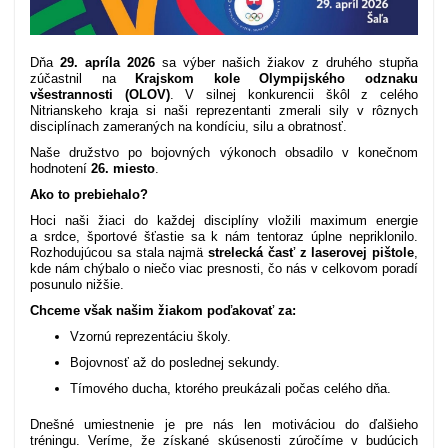
Dňa
29. apríla 2026
sa výber našich žiakov z druhého stupňa
zúčastnil na
Krajskom kole Olympijského odznaku
všestrannosti (OLOV)
. V silnej konkurencii škôl z celého
Nitrianskeho kraja si naši reprezentanti zmerali sily v rôznych
disciplínach zameraných na kondíciu, silu a obratnosť.
Naše družstvo po bojovných výkonoch obsadilo v konečnom
hodnotení
26. miesto
.
Ako to prebiehalo?
Hoci naši žiaci do každej disciplíny vložili maximum energie
a srdce, športové šťastie sa k nám tentoraz úplne nepriklonilo.
Rozhodujúcou sa stala najmä
strelecká časť z laserovej pištole
,
kde nám chýbalo o niečo viac presnosti, čo nás v celkovom poradí
posunulo nižšie.
Chceme však našim žiakom poďakovať za:
Vzornú reprezentáciu školy.
Bojovnosť až do poslednej sekundy.
Tímového ducha, ktorého preukázali počas celého dňa.
Dnešné umiestnenie je pre nás len motiváciou do ďalšieho
tréningu. Veríme, že získané skúsenosti zúročíme v budúcich