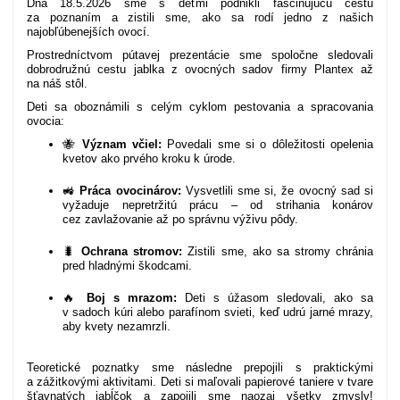
Dňa 18.5.2026 sme s deťmi podnikli fascinujúcu cestu
za poznaním a zistili sme, ako sa rodí jedno z našich
najobľúbenejších ovocí.
Prostredníctvom pútavej prezentácie sme spoločne sledovali
dobrodružnú cestu jablka z ovocných sadov firmy Plantex až
na náš stôl.
Deti sa oboznámili s celým cyklom pestovania a spracovania
ovocia:
🐝
Význam včiel:
Povedali sme si o dôležitosti opelenia
kvetov ako prvého kroku k úrode.
🚜
Práca ovocinárov:
Vysvetlili sme si, že ovocný sad si
vyžaduje nepretržitú prácu – od strihania konárov
cez zavlažovanie až po správnu výživu pôdy.
🐛
Ochrana stromov:
Zistili sme, ako sa stromy chránia
pred hladnými škodcami.
🔥
Boj s mrazom:
Deti s úžasom sledovali, ako sa
v sadoch kúri alebo parafínom svieti, keď udrú jarné mrazy,
aby kvety nezamrzli.
Teoretické poznatky sme následne prepojili s praktickými
a zážitkovými aktivitami. Deti si maľovali papierové taniere v tvare
šťavnatých jabĺčok a zapojili sme naozaj všetky zmysly!