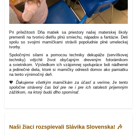
Pri príležitosti Dňa matiek sa priestory našej materskej školy
premenili na tvorivú dielňu plnú smiechu, nápadov a fantázie. Deti
spolu so svojimi mamičkami strávili popoludnie plné umeleckej
tvorby.
Spoločnými silami a pomocou techniky dekupáže (servítkovej
techniky) vdýchli život obyčajným dreveným fotorámikom
a svietnikom. Výsledkom ich vzájomnej spolupráce boli nádherné
a jedinečné diela, ktoré si mamičky odniesli domov ako pamiatku
na tento výnimočný deň.
💖
Ďakujeme všetkým mamičkám za účasť a veríme, že tento
spoločne strávený čas bol pre ne i pre ich ratolesti príjemným
zážitkom, na ktorý budú dlho spomínať.
Naši žiaci rozspievali Slávika Slovenska! 🎶