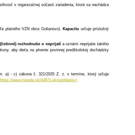
stlivosť v organizačnej súčasti zariadenia, ktorá sa nachádza
ľa platného VZN obce Golianovo).
Kapacitu
určuje príslušný
listinné) rozhodnutie o neprijatí
a oznámi neprijatie takého
úkony, aby dieťa na plnenie povinnej predškolskej dochádzky
m. a) - c) zákona č. 321/2025 Z. z. v termíne, ktorý určuje
https://www.minedu.sk/44871-sk/eprihlasky/
.