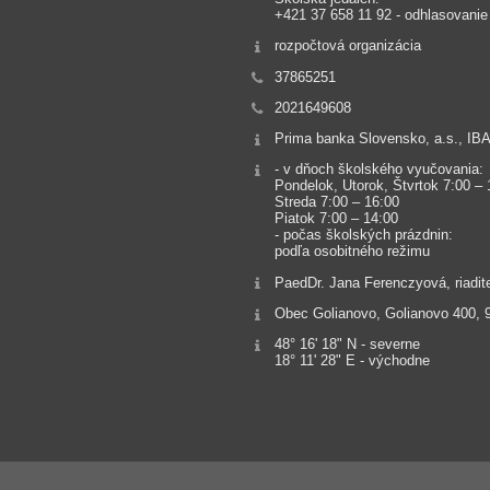
+421 37 658 11 92 - odhlasovanie
rozpočtová organizácia
37865251
2021649608
Prima banka Slovensko, a.s., IB
- v dňoch školského vyučovania:
Pondelok, Utorok, Štvrtok 7:00 – 
Streda 7:00 – 16:00
Piatok 7:00 – 14:00
- počas školských prázdnin:
podľa osobitného režimu
PaedDr. Jana Ferenczyová, riadit
Obec Golianovo, Golianovo 400, 
48° 16' 18" N - severne
18° 11' 28" E - východne