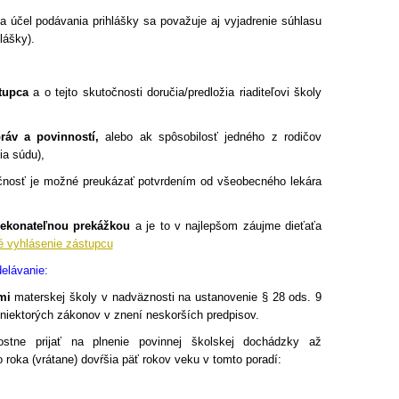
na účel podávania prihlášky sa považuje aj vyjadrenie súhlasu
lášky).
tupca
a o tejto skutočnosti doručia/predložia riaditeľovi školy
áv a povinností,
alebo ak spôsobilosť jedného z rodičov
ia súdu),
čnosť je možné preukázať potvrdením od všeobecného lekára
rekonateľnou prekážkou
a je to v najlepšom záujme dieťaťa
é vyhlásenie zástupcu
elávanie:
mi
materskej školy v nadväznosti na ustanovenie § 28 ods. 9
niektorých zákonov v znení neskorších predpisov.
stne prijať na plnenie povinnej školskej dochádzky až
o roka (vrátane) dovŕšia päť rokov veku v tomto poradí: