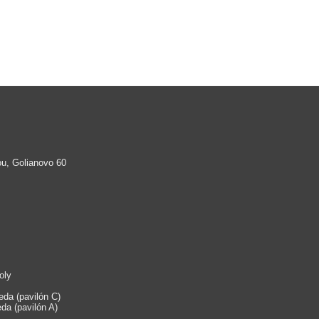
ou, Golianovo 60
oly
eda (pavilón C)
da (pavilón A)