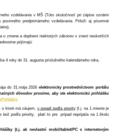
árneho vzdelávania v MŠ (Túto skutočnosť pri zápise oznámi
a povinného predprimárneho vzdelávania. Priloží aj písomné
atra),
 a o zmene a doplnení niektorých zákonov v znení neskorších
ednostne prijímajú:
vŕšia 4 roky do 31. augusta príslušného kalendárneho roka,
 mája do 31.mája 2026
elektronicky prostredníctvom portálu
ačných dôvodov prosíme, aby ste elektronickú prihlášku
ePrihlášky
ôl, o ktoré má záujem,
v poradí podľa priority
(t.j. na 1.mieste je
tiež podľa priority,
platí to pre prípad neprijatia na 1.školu
ášky (t.j. ak nevlastní mobil/tablet/PC s internetovým