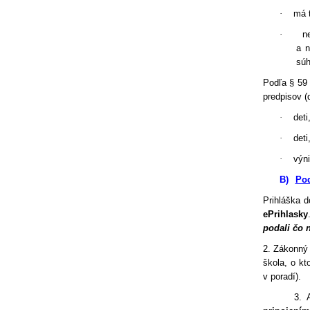
·
má t
·
n
a n
súh
Podľa § 59 
predpisov (
·
deti
·
deti
·
výni
B)
Pod
Prihláška 
ePrihlasky
podali čo 
2. Zákonný
škola, o kt
v poradí).
3. 