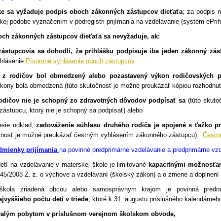
ke sa vyžaduje podpis oboch zákonných zástupcov dieťaťa
; za podpis 
ckej podobe vyznačením v podregistri prijímania na vzdelávanie (systém ePrih
ch zákonných zástupcov dieťaťa sa nevyžaduje, ak:
zástupcovia sa dohodli, že prihlášku podpisuje iba jeden zákonný zás
hlásenie
Písomné vyhlásenie oboch zástupcov
 z rodičov bol obmedzený alebo pozastavený výkon rodičovských pr
kony bola obmedzená (túto skutočnosť je možné preukázať kópiou rozhodnut
rodičov nie je schopný zo zdravotných dôvodov podpísať sa
(túto skuto
ástupcu, ktorý nie je schopný sa podpísať) alebo
sie odklad,
zadováženie súhlasu druhého rodiča je spojené s ťažko p
očnosť je možné preukázať čestným vyhlásením zákonného zástupcu).
Čestn
mienky prijímania
na povinné predprimárne vzdelávanie a predprimárne vzd
detí na vzdelávanie v materskej škole je limitované
kapacitnými možnosťa
45/2008 Z. z. o výchove a vzdelávaní (školský zákon) a o zmene a doplnení 
 škola zriadená obcou alebo samosprávnym krajom je povinná predno
ajvyššieho počtu detí v triede
, ktoré k 31. augustu príslušného kalendárneh
trvalým pobytom v príslušnom verejnom školskom obvode,