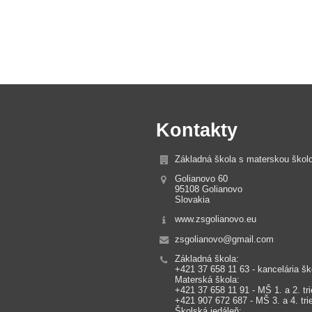
Kontakty
Základná škola s materskou škol
Golianovo 60
95108 Golianovo
Slovakia
www.zsgolianovo.eu
zsgolianovo@gmail.com
Základná škola:
+421 37 658 11 63 - kancelária šk
Materská škola:
+421 37 658 11 91 - MŠ 1. a 2. tri
+421 907 672 687 - MŠ 3. a 4. trie
Školská jedáleň: