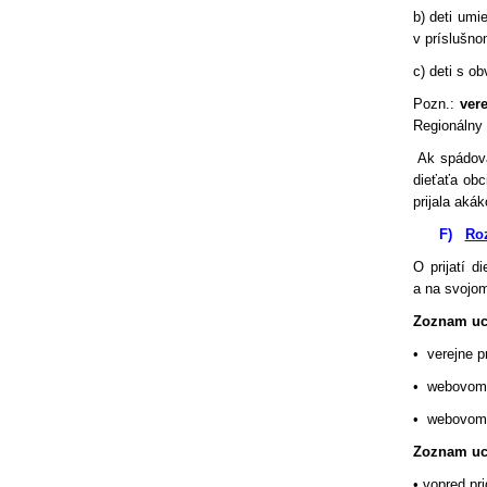
b) deti umi
v príslušn
c) deti s o
Pozn.:
ver
Regionálny 
Ak spádov
dieťaťa obc
prijala aká
F)
Roz
O prijatí d
a na svojom
Zoznam uch
• verejne p
• webovom 
• webovom 
Zoznam uc
• vopred pr