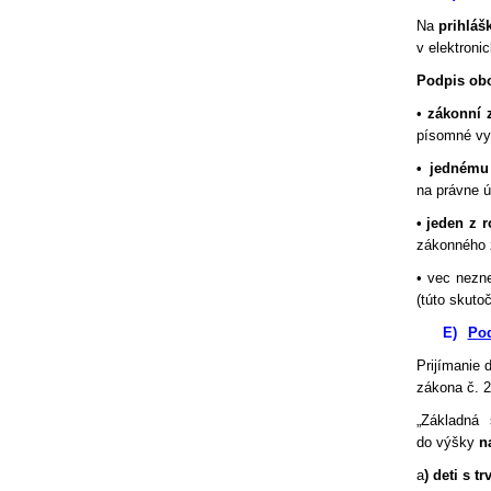
Na
prihláš
v elektroni
Podpis obo
•
zákonní 
písomné vy
• jednému
na právne ú
• jeden z 
zákonného z
• vec nezne
(túto skut
E)
Pod
Prijímanie 
zákona č. 2
„Základná
do výšky
n
a
) deti s 