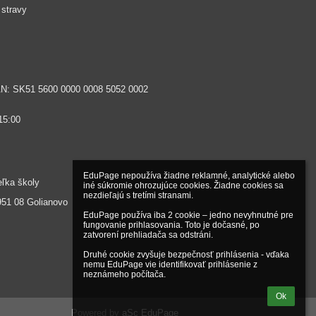
 stravy
AN: SK51 5600 0000 0008 5052 0002
15:00
EduPage nepoužíva žiadne reklamné, analytické alebo 
eľka školy
iné súkromie ohrozujúce cookies. Žiadne cookies sa 
nezdieľajú s tretími stranami.

951 08 Golianovo
EduPage používa iba 2 cookie – jedno nevyhnutné pre 
fungovanie prihlasovania. Toto je dočasné, po 
zatvorení prehliadača sa odstráni.

Druhé cookie zvyšuje bezpečnosť prihlásenia - vďaka 
nemu EduPage vie identifikovať prihlásenie z 
neznámeho počítača.
Ok
Powered by
aSc EduPage