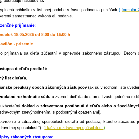
),
postupuje nasledovne
:
vyplnenú prihlášku v listinnej podobe v čase podávania prihlášok
(
formulár 
verený zamestnanec vykoná el. podanie.
zenčné prijímanie:
ndelok 18.05.2026 od 8:00 do 16:00 h
avilón - prízemie
o prijímania sa dieťa zúčastní v sprievode zákonného zástupcu. Deťom s
stupca dieťaťa predloží:
ý list dieťaťa
,
ianske preukazy oboch zákonných zástupcov
(ak sú v rodnom liste uveden
voplatné rozhodnutie súdu
o zverení dieťaťa do starostlivosti
jednému rodič
eukázateľný
doklad o zdravotnom postihnutí dieťaťa alebo o špeciálny
zdravotným znevýhodnením, s podpornými opatreniami).
otvrdenie o zdravotnej spôsobilosti dieťaťa od pediatra, ktorého súčasťou 
dravotnej spôsobilosti“).
(
Tlačivo o zdravotnej spôsobilosti
)
pisy zákonných zástupcov: