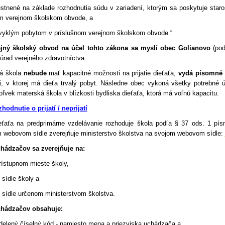
estnené na základe rozhodnutia súdu v zariadení, ktorým sa poskytuje staro
om verejnom školskom obvode, a
bvyklým pobytom v príslušnom verejnom školskom obvode.“
ejný školský obvod na účel tohto zákona sa myslí obec Golianovo
(pod
úrad verejného zdravotníctva.
á škola
nebude
mať kapacitné možnosti na prijatie dieťaťa,
vydá písomné (
i, v ktorej má dieťa trvalý pobyt. Následne obec vykoná všetky potrebné 
koľvek materská škola v blízkosti bydliska dieťaťa, ktorá má voľnú kapacitu.
hodnutie o prijatí / neprijatí
ieťaťa na predprimárne vzdelávanie rozhoduje škola podľa § 37 ods. 1 pís
 webovom sídle zverejňuje ministerstvo školstva na svojom webovom sídle:
ádzačov sa zverejňuje na:
rístupnom mieste školy,
sídle školy a
sídle určenom ministerstvom školstva.
hádzačov obsahuje:
idelený číselný kód - namiesto mena a priezviska uchádzača a