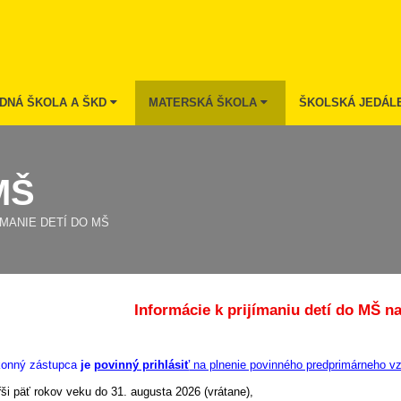
DNÁ ŠKOLA A ŠKD
MATERSKÁ ŠKOLA
ŠKOLSKÁ JEDÁL
 MŠ
ÍMANIE DETÍ DO MŠ
Informácie k prijímaniu detí do MŠ na
onný zástupca
je
povinný prihlásiť
na plnenie povinného predprimárneho vz
ši päť rokov veku do 31. augusta 2026 (vrátane),