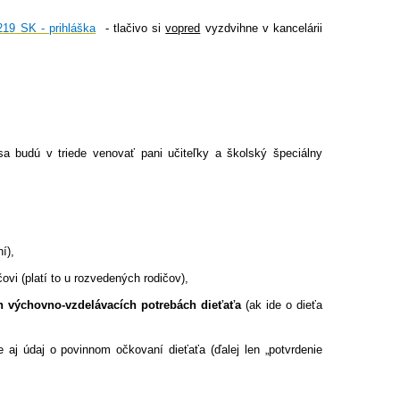
219 SK - prihláška
- tlačivo si
vopred
vyzdvihne v kancelárii
a budú v triede venovať pani učiteľky a školský špeciálny
í),
ovi (platí to u rozvedených rodičov),
ch výchovno-vzdelávacích potrebách dieťaťa
(ak ide o dieťa
je aj údaj o povinnom očkovaní dieťaťa (ďalej len „potvrdenie