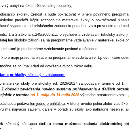
rvalý pobyt na území Slovenskej republiky,
edosiahlo školskú zrelosť a bude pokračovať v plnení povinného predprim
ásledne predloží kópiu rozhodnutia materskej školy o pokračovaní plneni
lasné vyjadrenie od príslušného zariadenia poradenstva a prevencie a od pedi
ods. 1 a 2 zákona č.245/2008 Z.z. o výchove a vzdelávaní (školský zákon)
ďalej len školský zákon) sa na predprimárne vzdelávanie v materskej škole pr
, pre ktoré je predprimárne vzdelávanie povinné a následne
, ktoré majú právo na prijatie na predprimárne vzdelávanie, t.j. deti, ktoré do
močne sa prijímajú deti od dovŕšenia dvoch rokov veku.
anie prihlášky
zákonným zástupcom:
do materskej školy pre školský rok 2026/2027 sa podáva v termíne od 1.
.
Z
dôvodu zavádzania nového systému prihlasovania a ďalších organiz
najskôr v termíne
od 1. mája do 14.mája
2026
výhradne prostredníctvom:
 zástupca podáva
len jednu e-prihlášku
, v ktorej uvedie jednu alebo viac šk
orú má najväčší záujem, ďalšie v poradí sú školy ako náhradné riešenie, ale 
Ak zákonný zástupca dieťaťa
nemá možnosť zadania elektronickej prihl