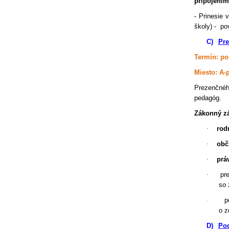
pripojením
- Prinesie 
školy) -
po
C)
Pre
Termín: po
Miesto: A-p
Prezenčnéh
pedagóg.
Zákonný zá
·
rodn
·
obč
·
prá
·
pr
so 
·
p
o z
D)
Pod