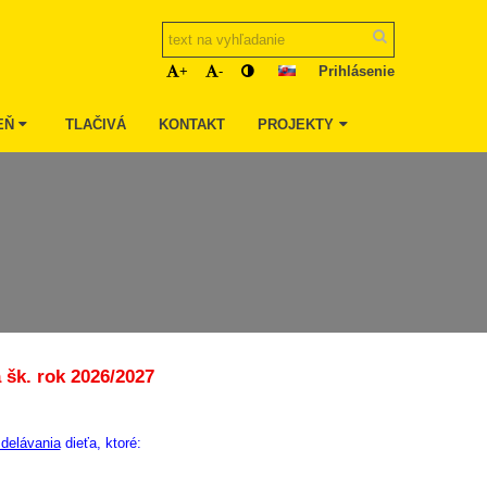
Prihlásenie
+
-
EŇ
TLAČIVÁ
KONTAKT
PROJEKTY
 šk. rok 2026/2027
delávania
dieťa, ktoré: