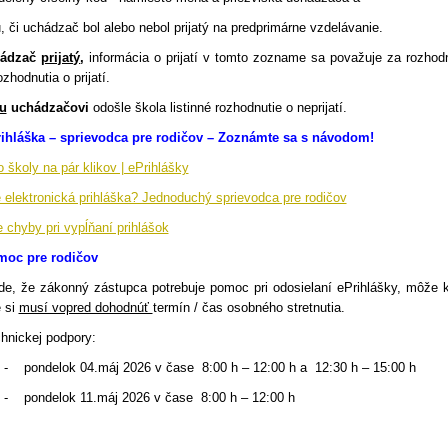
u, či uchádzač bol alebo nebol prijatý na predprimárne vzdelávanie.
hádzač
prijatý
,
informácia o prijatí v tomto zozname sa považuje za rozhodn
zhodnutia o prijatí.
u
uchádzačovi
odošle škola listinné rozhodnutie o neprijatí.
ihláška – sprievodca pre rodičov – Zoznámte sa s návodom!
o školy na pár klikov | ePrihlášky
 elektronická prihláška? Jednoduchý sprievodca pre rodičov
e chyby pri vypĺňaní prihlášok
oc pre rodičov
de, že zákonný zástupca potrebuje pomoc pri odosielaní ePrihlášky, môže
 si
musí vopred dohodnúť
termín / čas osobného stretnutia.
hnickej podpory:
-
pondelok 04.máj 2026 v čase
8:00 h – 12:00 h
a
12:30 h – 15:00 h
-
pondelok 11.máj 2026 v čase
8:00 h – 12:00 h