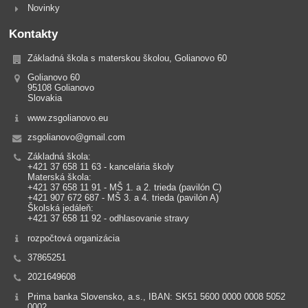
Novinky
Kontakty
Základná škola s materskou školou, Golianovo 60
Golianovo 60
95108 Golianovo
Slovakia
www.zsgolianovo.eu
zsgolianovo@gmail.com
Základná škola:
+421 37 658 11 63 - kancelária školy
Materská škola:
+421 37 658 11 91 - MŠ 1. a 2. trieda (pavilón C)
+421 907 672 687 - MŠ 3. a 4. trieda (pavilón A)
Školská jedáleň:
+421 37 658 11 92 - odhlasovanie stravy
rozpočtová organizácia
37865251
2021649608
Prima banka Slovensko, a.s., IBAN: SK51 5600 0000 0008 5052
0002