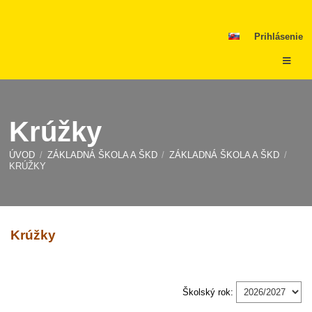
Prihlásenie
Krúžky
ÚVOD
/
ZÁKLADNÁ ŠKOLA A ŠKD
/
ZÁKLADNÁ ŠKOLA A ŠKD
/
KRÚŽKY
Krúžky
Krúžky
Školský rok: