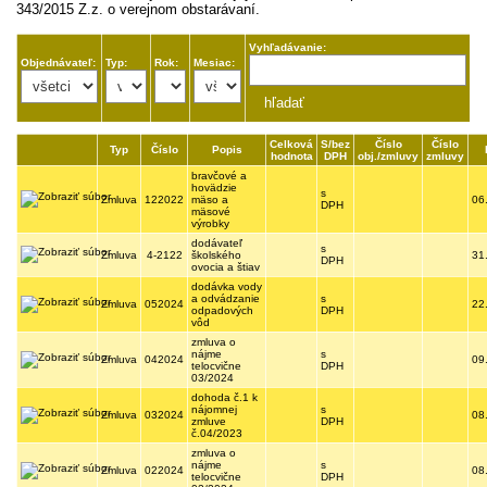
343/2015 Z.z. o verejnom obstarávaní.
Vyhľadávanie:
Objednávateľ:
Typ:
Rok:
Mesiac:
Celková
S/bez
Číslo
Číslo
Typ
Číslo
Popis
hodnota
DPH
obj./zmluvy
zmluvy
bravčové a
hovädzie
s
Zmluva
122022
mäso a
06
DPH
mäsové
výrobky
dodávateľ
s
Zmluva
4-2122
školského
31
DPH
ovocia a štiav
dodávka vody
a odvádzanie
s
Zmluva
052024
22
odpadových
DPH
vôd
zmluva o
nájme
s
Zmluva
042024
09
telocvične
DPH
03/2024
dohoda č.1 k
nájomnej
s
Zmluva
032024
08
zmluve
DPH
č.04/2023
zmluva o
nájme
s
Zmluva
022024
08
telocvične
DPH