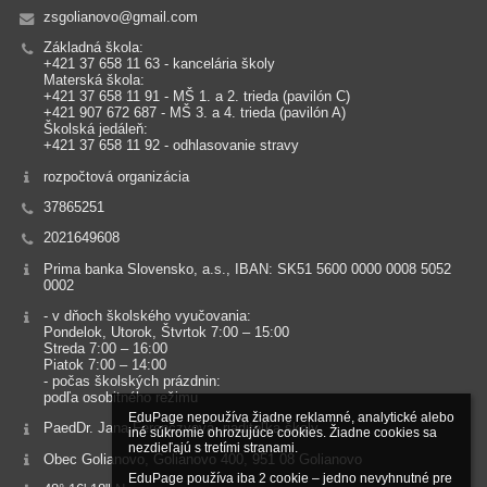
zsgolianovo@gmail.com
Základná škola:
+421 37 658 11 63 - kancelária školy
Materská škola:
+421 37 658 11 91 - MŠ 1. a 2. trieda (pavilón C)
+421 907 672 687 - MŠ 3. a 4. trieda (pavilón A)
Školská jedáleň:
+421 37 658 11 92 - odhlasovanie stravy
rozpočtová organizácia
37865251
2021649608
Prima banka Slovensko, a.s., IBAN: SK51 5600 0000 0008 5052
0002
- v dňoch školského vyučovania:
Pondelok, Utorok, Štvrtok 7:00 – 15:00
Streda 7:00 – 16:00
Piatok 7:00 – 14:00
- počas školských prázdnin:
podľa osobitného režimu
EduPage nepoužíva žiadne reklamné, analytické alebo 
PaedDr. Jana Ferenczyová, riaditeľka školy
iné súkromie ohrozujúce cookies. Žiadne cookies sa 
nezdieľajú s tretími stranami.

Obec Golianovo, Golianovo 400, 951 08 Golianovo
EduPage používa iba 2 cookie – jedno nevyhnutné pre 