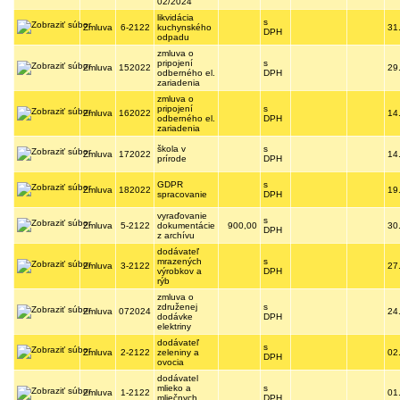
02/2024
likvidácia
s
Zmluva
6-2122
kuchynského
31
DPH
odpadu
zmluva o
pripojení
s
Zmluva
152022
29
odberného el.
DPH
zariadenia
zmluva o
pripojení
s
Zmluva
162022
14
odberného el.
DPH
zariadenia
škola v
s
Zmluva
172022
14
prírode
DPH
GDPR
s
Zmluva
182022
19
spracovanie
DPH
vyraďovanie
s
Zmluva
5-2122
dokumentácie
900,00
30
DPH
z archívu
dodávateľ
mrazených
s
Zmluva
3-2122
27
výrobkov a
DPH
rýb
zmluva o
združenej
s
Zmluva
072024
24
dodávke
DPH
elektriny
dodávateľ
s
Zmluva
2-2122
zeleniny a
02
DPH
ovocia
dodávatel
mlieko a
s
Zmluva
1-2122
01
mliečnych
DPH