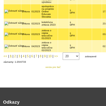
výrobkov
spolupráca
na projekte
s
Zmluva
012023
Online
17
DPH
Educate
Slovakia
kolektívna
s
Zmluva
022023
23
zmluva 2023
DPH
zmluva o
nájme
s
Zmluva
032023
03
telocvične
DPH
01/2023
zmluva o
nájme
s
Zmluva
042023
02
telocvične
DPH
02/2023
<<
|
1
|
2
|
3
|
4
|
5
|
6
|
7
|
8
|
9
|
10
|
>>
zobrazené
záznamy: 1-20/4733
verzia pre tlač
Odkazy