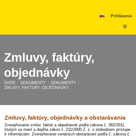
Prihlásenie
Zmluvy, faktúry,
objednávky
ÚVOD
/
DOKUMENTY
/
DOKUMENTY
/
ZMLUVY, FAKTÚRY, OBJEDNÁVKY
Zmluvy,
Zmluvy, faktúry, objednávky a obstarávania
faktúry,
Zverejňovanie zmlúv, faktúr a objednávok podľa zákona č. 382/2011,
ktorým sa mení a dopĺňa zákon č. 211/2000 Z. z. o slobodnom prístupe
objednávky
k informáciám. Zverejňovanie verejných obstarávaní podľa č. zákona č.